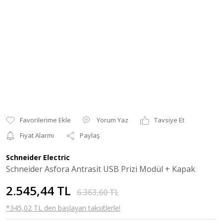
Yorum Yaz
Tavsiye Et
Fiyat Alarmı
Paylaş
Schneider Electric
Schneider Asfora Antrasit USB Prizi Modül + Kapak
2.545,44 TL
6.363,60 TL
*345,02 TL den başlayan taksitlerle!