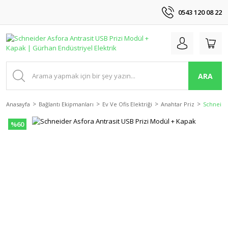
0543 120 08 22
ARA
Anasayfa
Bağlantı Ekipmanları
Ev Ve Ofis Elektriği
Anahtar Priz
Schneide
%60