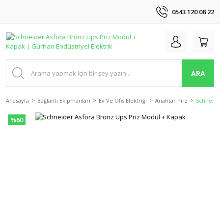
0543 120 08 22
ARA
Anasayfa
Bağlantı Ekipmanları
Ev Ve Ofis Elektriği
Anahtar Priz
Schneide
%60