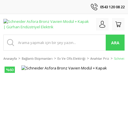
0543 120 08 22
ARA
Anasayfa
Bağlantı Ekipmanları
Ev Ve Ofis Elektriği
Anahtar Priz
Schneide
%60