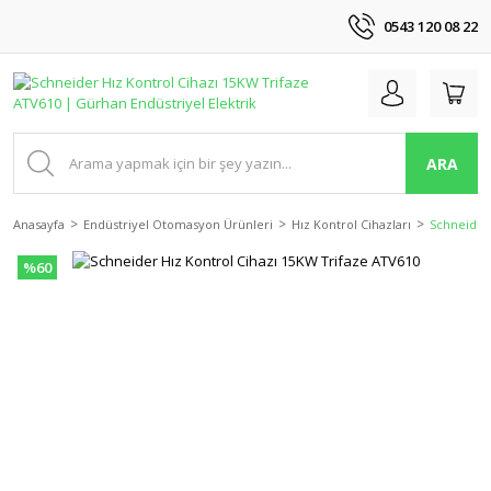
0543 120 08 22
ARA
Anasayfa
Endüstriyel Otomasyon Ürünleri
Hız Kontrol Cihazları
Schneider 
%60