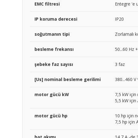
EMC filtresi
Entegre 'e
IP koruma derecesi
IP20
soğutmanın tipi
Zorlamalı 
besleme frekansı
50...60 Hz 
şebeke faz sayısı
3 faz
[Us] nominal besleme gerilimi
380...460 V 
motor gücü kW
7,5 kW için
5,5 kW için 
motor gücü hp
10 hp için 
7,5 hp için 
hat akımı
14,7 A -de 