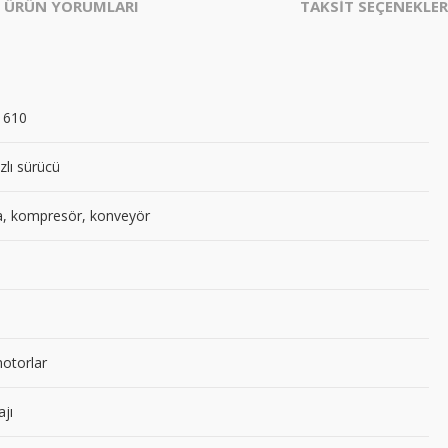
ÜRÜN YORUMLARI
TAKSİT SEÇENEKLER
r 610
zlı sürücü
, kompresör, konveyör
otorlar
jı