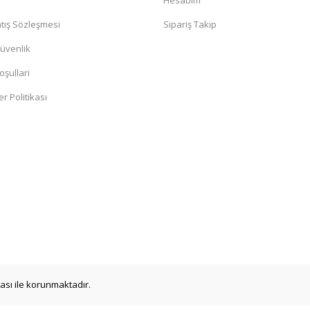
a
Hesabım
tış Sözleşmesi
Sipariş Takip
Güvenlik
oşullari
er Politikası
ikası ile korunmaktadır.