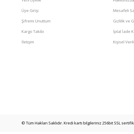
Yeni Üyelik
Hakkımızd
Üye Girişi
Mesafeli Sa
Şifremi Unuttum
Gizlilik ve 
Kargo Takibi
İptal İade K
İletişim
Kişisel Veril
© Tüm Hakları Saklıdır. Kredi kartı bilgileriniz 256bit SSL sertif