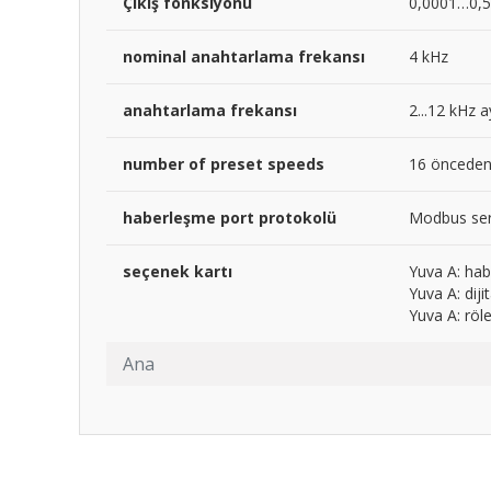
Çıkış fonksiyonu
0,0001…0,5
nominal anahtarlama frekansı
4 kHz
anahtarlama frekansı
2...12 kHz a
number of preset speeds
16 önceden 
haberleşme port protokolü
Modbus ser
seçenek kartı
Yuva A: hab
Yuva A: dij
Yuva A: röle
Ana
Bu ürünün fiyat bilgisi, resim, ürün açıklamalarında ve diğ