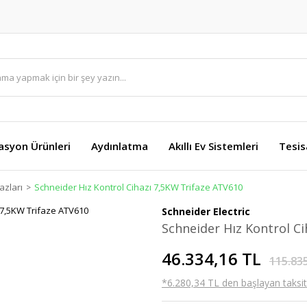
asyon Ürünleri
Aydınlatma
Akıllı Ev Sistemleri
Tesis
azları
Schneider Hız Kontrol Cihazı 7,5KW Trifaze ATV610
Schneider Electric
Schneider Hız Kontrol C
46.334,16 TL
115.83
*6.280,34 TL den başlayan taksitl