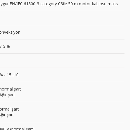
 uygunEN/IEC 61800-3 category C3ile 50 m motor kablosu maks
konveksiyon
+/-5 %
% - 15...10
 normal şart
Ağır şart
normal şart
Ağır şart
380 V (normal şart)