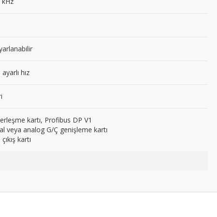
 kHz
yarlanabilir
ayarlı hız
i
erleşme kartı, Profibus DP V1
ital veya analog G/Ç genişleme kartı
 çıkış kartı
er konularda yetersiz gördüğünüz noktaları öneri formunu kullanarak tarafım