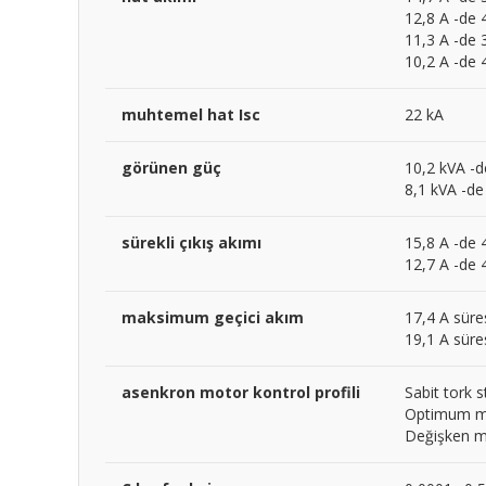
12,8 A -de 
11,3 A -de 3
10,2 A -de 4
muhtemel hat Isc
22 kA
görünen güç
10,2 kVA -d
8,1 kVA -de 
sürekli çıkış akımı
15,8 A -de 
12,7 A -de 4
maksimum geçici akım
17,4 A süre
19,1 A süres
asenkron motor kontrol profili
Sabit tork s
Optimum 
Değişken m