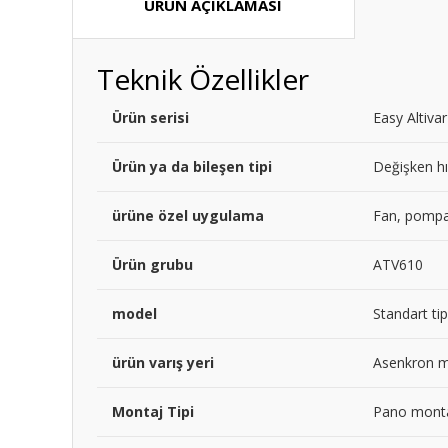
ÜRÜN AÇIKLAMASI
Teknik Özellikler
Ürün serisi
Easy Altiva
Ürün ya da bileşen tipi
Değişken hı
ürüne özel uygulama
Fan, pompa
Ürün grubu
ATV610
model
Standart tip
ürün varış yeri
Asenkron m
Montaj Tipi
Pano monta