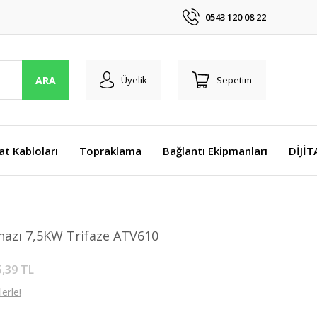
0543 120 08 22
ARA
Üyelik
Sepetim
at Kabloları
Topraklama
Bağlantı Ekipmanları
DİJİ
ihazı 7,5KW Trifaze ATV610
5,39 TL
erle!