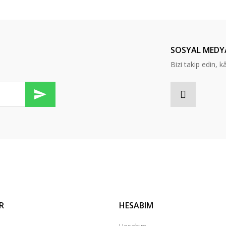
Bu ürüne ilk yorumu siz yapın!
Yorum Yaz
SOSYAL MEDY
Bizi takip edin, kâr
Gönder
R
HESABIM