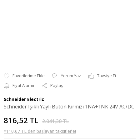
Yorum Yaz
Tavsiye Et
Fiyat Alarmı
Paylaş
Schneider Electric
Schneider Işıklı Yaylı Buton Kırmızı 1NA+1NK 24V AC/DC
816,52 TL
2.041,30 TL
*110,67 TL den başlayan taksitlerle!