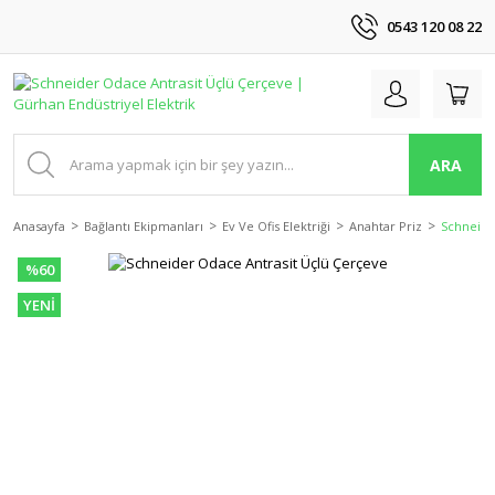
0543 120 08 22
ARA
Anasayfa
Bağlantı Ekipmanları
Ev Ve Ofis Elektriği
Anahtar Priz
Schneide
%60
YENİ