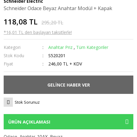
Schneider Electric
Schneider Odace Beyaz Anahtar Modül + Kapak
Vinç Kumandası
Röleler
Zaman Rölesi
118,08 TL
Yüksükler
Şalter
Zaman Saati
295,20 TL
*16,01 TL den başlayan taksitlerle!
Sessiz Kontaktör
Sigorta
Kategori
Anahtar Priz
,
Tüm Kategoriler
Stok Kodu
S520201
Sigorta Kutusu
Fiyat
246,00 TL + KDV
Sinyal Lambaları
Termik Manyetik Şalter
GELİNCE HABER VER
Termik Röle
Stok Sorunuz
Terminal Bloğu
Transfer Şalterleri
ÜRÜN AÇIKLAMASI
Troid Halka
Odace, Anahtar, 10AX, Beyaz