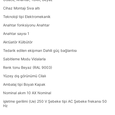
Yardımcı Donanımlar
Cihaz Montajı Sıva altı
Yardımcı Kontak
Teknoloji tipi Elektromekanik
Anahtar fonksiyonu Anahtar
Yardımcı Kontak Blokları
Anahtar sayısı 1
Yedek Bobin
Aktüatör Külbütör
Zaman Rölesi
Tedarik edilen ekipman Dahili güç bağlantısı
Sabitleme Modu Vidalarla
Renk tonu Beyaz (RAL 9003)
Yüzey dış görünümü Cilalı
Ambalaj tipi Boyalı Kapak
Nominal akım 10 AX Nominal
işletme gerilimi (Ue) 250 V Şebeke tipi AC Şebeke frekansı 50
Hz