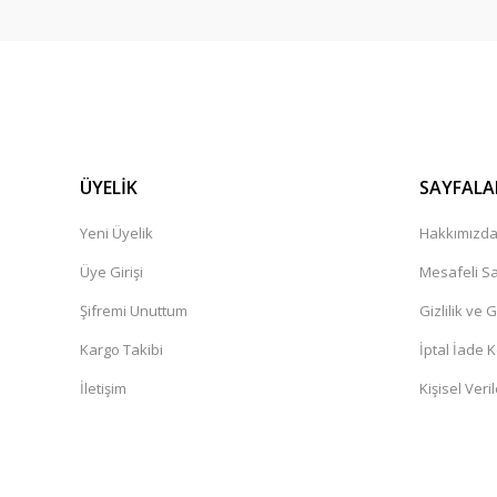
ÜYELİK
SAYFALA
Yeni Üyelik
Hakkımızd
Üye Girişi
Mesafeli Sa
Şifremi Unuttum
Gizlilik ve 
Kargo Takibi
İptal İade K
İletişim
Kişisel Veril