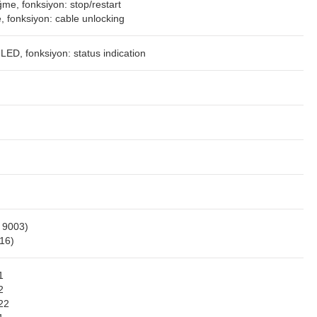
me, fonksiyon: stop/restart
, fonksiyon: cable unlocking
 LED, fonksiyon: status indication
 9003)
16)
1
2
22