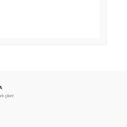
ıza iletebilirsiniz.
A
lı çıkın!