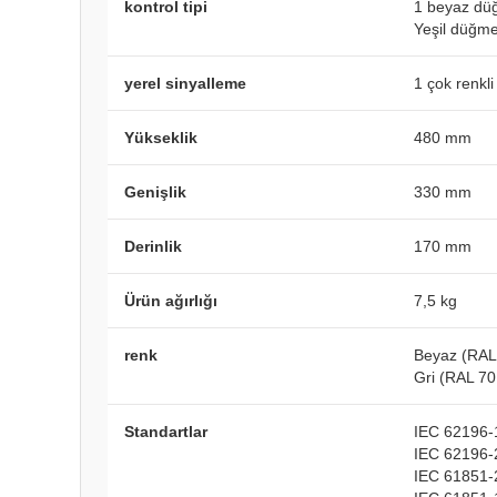
kontrol tipi
1 beyaz düğ
Yeşil düğme
yerel sinyalleme
1 çok renkli
Yükseklik
480 mm
Genişlik
330 mm
Derinlik
170 mm
Ürün ağırlığı
7,5 kg
renk
Beyaz (RAL
Gri (RAL 70
Standartlar
IEC 62196-
IEC 62196-
IEC 61851-