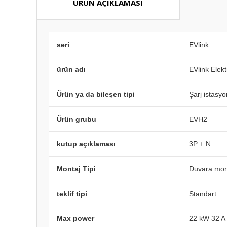
ÜRÜN AÇIKLAMASI
seri
EVlink
ürün adı
EVlink Elek
Ürün ya da bileşen tipi
Şarj istasy
Ürün grubu
EVH2
kutup açıklaması
3P + N
Montaj Tipi
Duvara mon
teklif tipi
Standart
Max power
22 kW 32 A