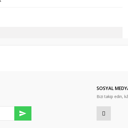
1
er konularda yetersiz gördüğünüz noktaları öneri formunu kullanarak tarafım
Bu ürüne ilk yorumu siz yapın!
Yorum Yaz
SOSYAL MEDY
Bizi takip edin, kâr