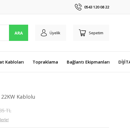
0543 120 08 22
ARA
Üyelik
Sepetim
at Kabloları
Topraklama
Bağlantı Ekipmanları
DİJİ
u 22KW Kablolu
35 TL
erle!