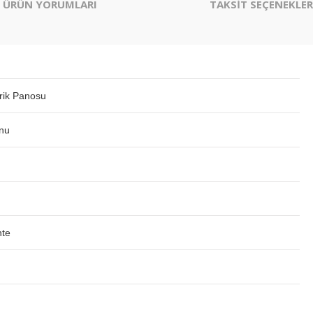
ÜRÜN YORUMLARI
TAKSİT SEÇENEKLER
trik Panosu
onu
te