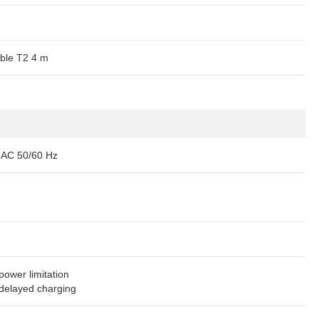
ble T2 4 m
 AC 50/60 Hz
power limitation
 delayed charging