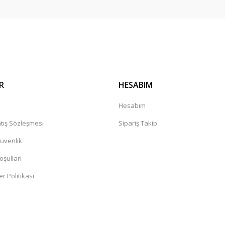
Gönder
R
HESABIM
a
Hesabım
tış Sözleşmesi
Sipariş Takip
Güvenlik
oşullari
er Politikası