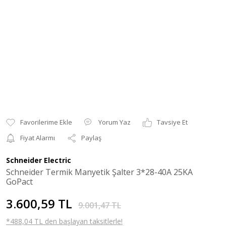
Yorum Yaz
Tavsiye Et
Fiyat Alarmı
Paylaş
Schneider Electric
Schneider Termik Manyetik Şalter 3*28-40A 25KA
GoPact
3.600,59 TL
9.001,47 TL
*488,04 TL den başlayan taksitlerle!