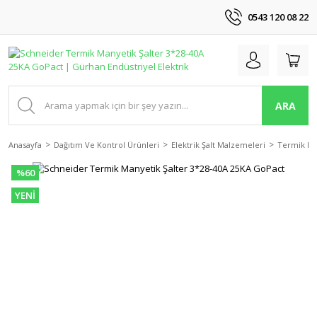
0543 120 08 22
ARA
Anasayfa
Dağıtım Ve Kontrol Ürünleri
Elektrik Şalt Malzemeleri
Termik Ma
%60
YENİ