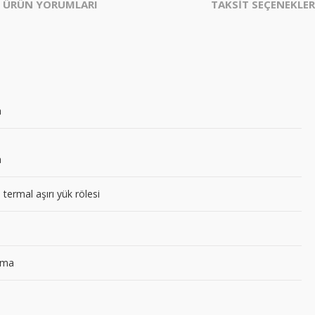
ÜRÜN YORUMLARI
TAKSİT SEÇENEKLER
a
a
 termal aşırı yük rölesi
uma