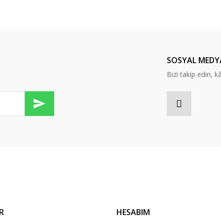
er konularda yetersiz gördüğünüz noktaları öneri formunu kullanarak tarafım
Bu ürüne ilk yorumu siz yapın!
Yorum Yaz
SOSYAL MEDY
Bizi takip edin, kâr
Gönder
R
HESABIM