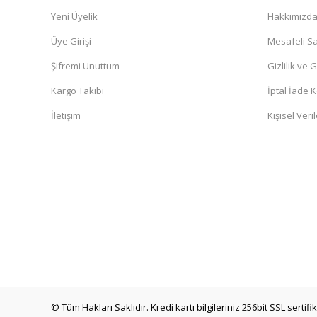
Yeni Üyelik
Hakkımızd
Üye Girişi
Mesafeli Sa
Şifremi Unuttum
Gizlilik ve 
Kargo Takibi
İptal İade K
İletişim
Kişisel Veril
© Tüm Hakları Saklıdır. Kredi kartı bilgileriniz 256bit SSL sertif