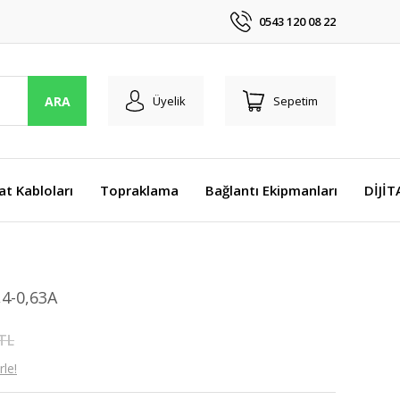
0543 120 08 22
ARA
Üyelik
Sepetim
at Kabloları
Topraklama
Bağlantı Ekipmanları
DİJİ
,4-0,63A
 TL
le!