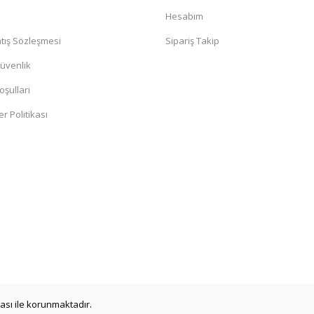
a
Hesabım
tış Sözleşmesi
Sipariş Takip
Güvenlik
oşullari
er Politikası
ikası ile korunmaktadır.