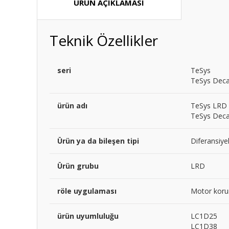
ÜRÜN AÇIKLAMASI
Teknik Özellikler
seri
TeSys
TeSys Dec
ürün adı
TeSys LRD
TeSys Dec
Ürün ya da bileşen tipi
Diferansiyel
Ürün grubu
LRD
röle uygulaması
Motor kor
ürün uyumluluğu
LC1D25
LC1D38