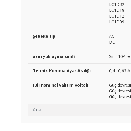
LC1D32
LC1D18
LC1D12
LC1D09
Şebeke tipi
AC
DC
asiri yük açma sinifi
Sınıf 10A '
Termik Koruma Ayar Aralığı
0,4…0,63 A
[Ui] nominal yalıtım voltajı
Güç devresi
Güç devresi
Güç devresi
Ana