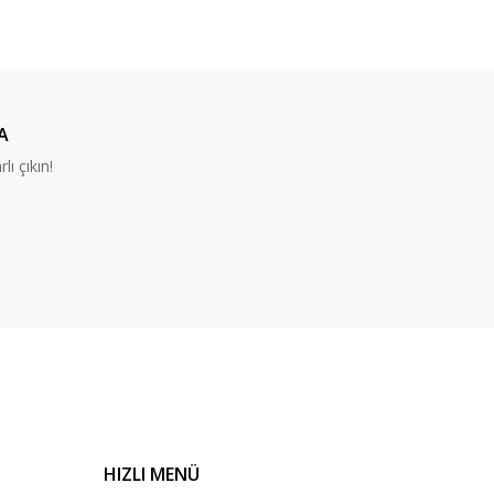
ıza iletebilirsiniz.
A
lı çıkın!
HIZLI MENÜ