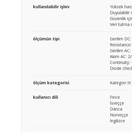
kullanılabilir işlev
Yüksek hass
Duyulabilir 
Güvenlik iç
Veri tutma i
ölçümün tipi
Gerilim DC
Resistanc
Gerilim AC:
Akım AC: 2
Continuity:
Diode check
ölçüm kategorisi
Kategori III
kullanıcı dili
Fince
İsveççe
Danca
Norveççe
İngilizce