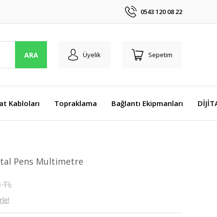
0543 120 08 22
ARA
Üyelik
Sepetim
at Kabloları
Topraklama
Bağlantı Ekipmanları
DİJİ
tal Pens Multimetre
3 TL
le!