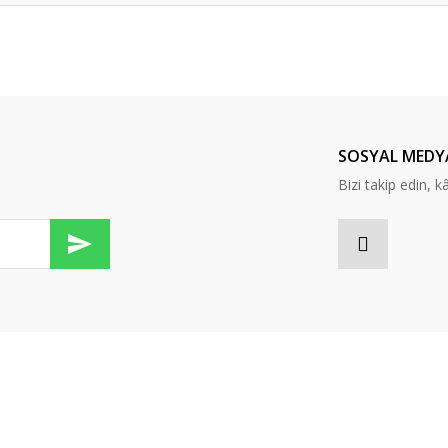
er konularda yetersiz gördüğünüz noktaları öneri formunu kullanarak tarafım
Bu ürüne ilk yorumu siz yapın!
Yorum Yaz
SOSYAL MEDY
Bizi takip edin, kâr
Gönder