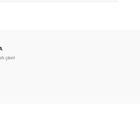
ıza iletebilirsiniz.
A
lı çıkın!