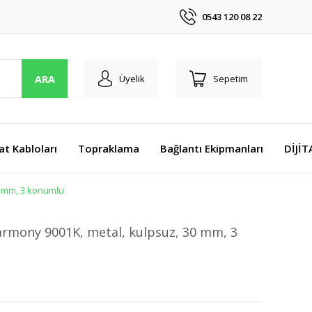
0543 120 08 22
ARA
Üyelik
Sepetim
at Kabloları
Topraklama
Bağlantı Ekipmanları
DİJİ
0 mm, 3 konumlu
Harmony 9001K, metal, kulpsuz, 30 mm, 3