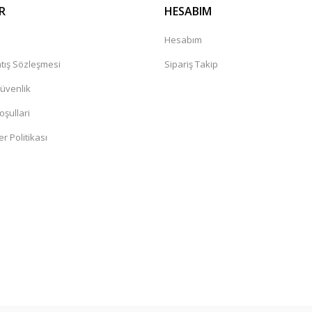
R
HESABIM
a
Hesabım
tış Sözleşmesi
Sipariş Takip
Güvenlik
oşullari
er Politikası