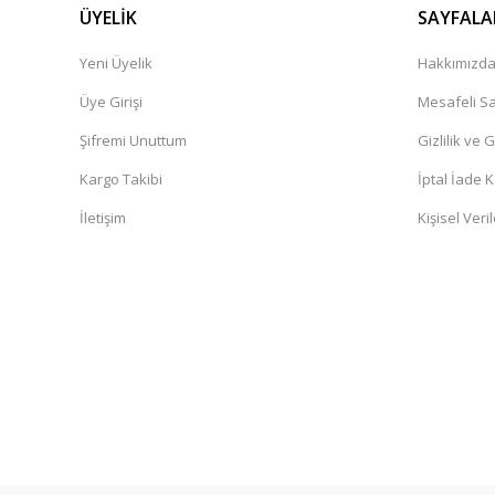
ÜYELİK
SAYFALA
Yeni Üyelik
Hakkımızd
Üye Girişi
Mesafeli Sa
Şifremi Unuttum
Gizlilik ve 
Kargo Takibi
İptal İade K
İletişim
Kişisel Veril