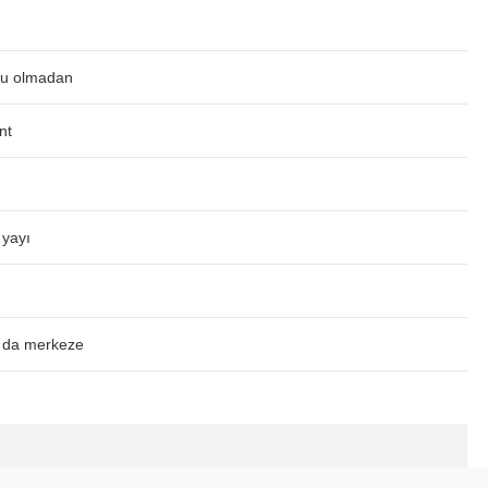
ğu olmadan
nt
 yayı
af da merkeze