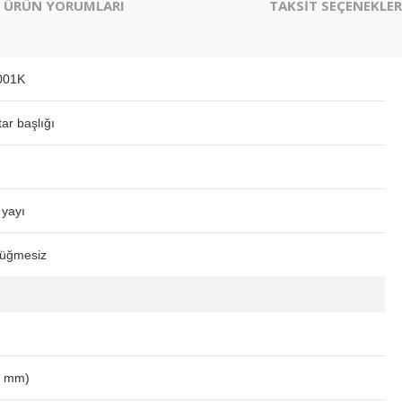
ÜRÜN YORUMLARI
TAKSİT SEÇENEKLER
001K
ar başlığı
 yayı
düğmesiz
0 mm)