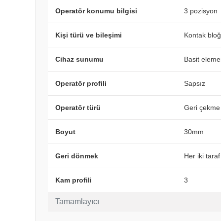
Operatör konumu bilgisi
3 pozisyon
Kişi türü ve bileşimi
Kontak blo
Cihaz sunumu
Basit eleme
Operatör profili
Sapsız
Operatör türü
Geri çekme
Boyut
30mm
Geri dönmek
Her iki tar
Kam profili
3
Tamamlayıcı