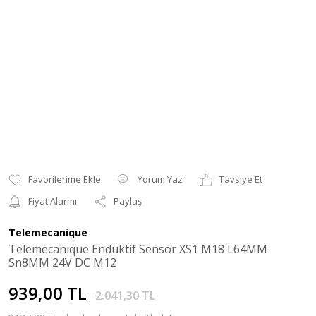
Yorum Yaz
Tavsiye Et
Fiyat Alarmı
Paylaş
Telemecanique
Telemecanique Endüktif Sensör XS1 M18 L64MM
Sn8MM 24V DC M12
939,00 TL
2.041,30 TL