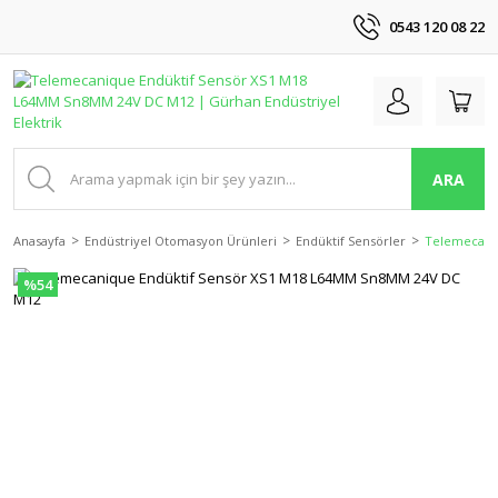
0543 120 08 22
ARA
Anasayfa
Endüstriyel Otomasyon Ürünleri
Endüktif Sensörler
Telemecani
%54