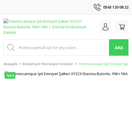
0543 120 08 22
ARA
Anasayfa
Endüstriyel Otomasyon Ürünleri
Telemecanique İpli Emniyet Şalt
%54