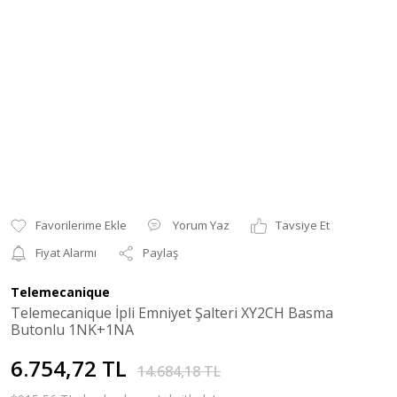
Yorum Yaz
Tavsiye Et
Fiyat Alarmı
Paylaş
Telemecanique
Telemecanique İpli Emniyet Şalteri XY2CH Basma
Butonlu 1NK+1NA
6.754,72 TL
14.684,18 TL