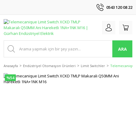
0543 120 08 22
ARA
Anasayfa
Endüstriyel Otomasyon Ürünleri
Limit Switchler
Telemecanique 
%54