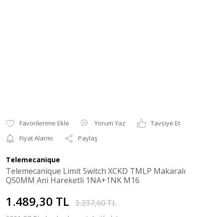
Yorum Yaz
Tavsiye Et
Fiyat Alarmı
Paylaş
Telemecanique
Telemecanique Limit Switch XCKD TMLP Makaralı
Q50MM Ani Hareketli 1NA+1NK M16
1.489,30 TL
3.237,60 TL