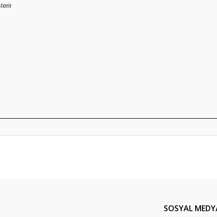
terir
e diğer konularda yetersiz gördüğünüz noktaları öneri formunu kullanarak tar
Bu ürüne ilk yorumu siz yapın!
Yorum Yaz
SOSYAL MEDY