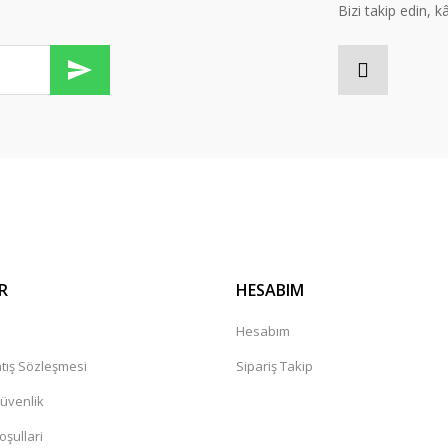
Bizi takip edin, kâr
Gönder
R
HESABIM
a
Hesabım
tış Sözleşmesi
Sipariş Takip
Güvenlik
oşullari