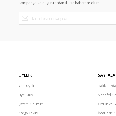
Kampanya ve duyurulardan ilk siz haberdar olun!
Bu ürüne benzer farklı alternatifler olmalı.
ÜYELİK
SAYFALA
Yeni Üyelik
Hakkımızd
Üye Girişi
Mesafeli Sa
Şifremi Unuttum
Gizlilik ve 
Kargo Takibi
İptal İade K