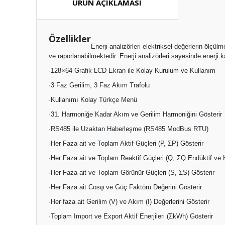
ÜRÜN AÇIKLAMASI
Özellikler
Enerji analizörleri elektriksel değerlerin ölçü
ve raporlanabilmektedir. Enerji analizörleri sayesinde enerji ka
·128×64 Grafik LCD Ekran ile Kolay Kurulum ve Kullanım
·3 Faz Gerilim, 3 Faz Akım Trafolu
·Kullanımı Kolay Türkçe Menü
·31. Harmoniğe Kadar Akım ve Gerilim Harmoniğini Gösterir
·RS485 ile Uzaktan Haberleşme (RS485 ModBus RTU)
·Her Faza ait ve Toplam Aktif Güçleri (P, ΣP) Gösterir
·Her Faza ait ve Toplam Reaktif Güçleri (Q, ΣQ Endüktif ve K
·Her Faza ait ve Toplam Görünür Güçleri (S, ΣS) Gösterir
·Her Faza ait Cosφ ve Güç Faktörü Değerini Gösterir
·Her faza ait Gerilim (V) ve Akım (I) Değerlerini Gösterir
·Toplam Import ve Export Aktif Enerjileri (ΣkWh) Gösterir