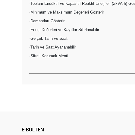
·Toplam Endüktif ve Kapasitif Reaktif Enerjileri (ΣkVArh) Gös
·Minimum ve Maksimum Değerleri Gösterir
·Demantları Gösterir
·Enerji Değerleri ve Kayıtlar Sıfırlanabilir
·Gerçek Tarih ve Saat
·Tarih ve Saat Ayarlanabilir
·Şifreli Korumalı Menü
Bu ürünün fiyat bilgisi, resim, ürün açıklamalarında v
Görüş ve önerileriniz için teşekkür ederiz.
Ürün resmi kalitesiz, bozuk veya görüntülenemiyor.
Ürün açıklamasında eksik bilgiler bulunuyor.
Ürün bilgilerinde hatalar bulunuyor.
E-BÜLTEN
Ürün fiyatı diğer sitelerden daha pahalı.