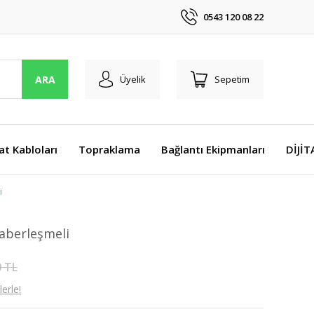
0543 120 08 22
ARA
Üyelik
Sepetim
at Kabloları
Topraklama
Bağlantı Ekipmanları
DİJİ
i
Haberleşmeli
0 TL
erle!