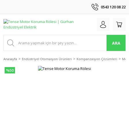
0543 120 08 22
ARA
Anasayfa
Endüstriyel Otomasyon Ürünleri
Kompanzasyon Çözümleri
Moto
%50