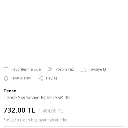
Yorum Yaz
Tavsiye Et
Fiyat Alarmı
Paylaş
Tense
Tense Sıvı Seviye Rölesi SSR-05
732,00 TL
1.464,00 TL
*99,22 TL den başlayan taksitlerle!