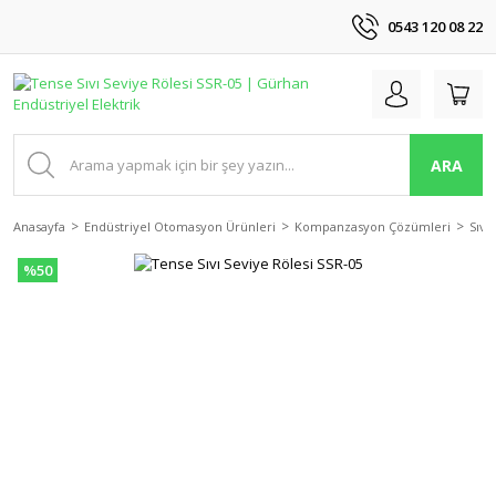
0543 120 08 22
ARA
Anasayfa
Endüstriyel Otomasyon Ürünleri
Kompanzasyon Çözümleri
Sıvı
%50