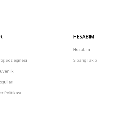
Gönder
R
HESABIM
a
Hesabım
tış Sözleşmesi
Sipariş Takip
Güvenlik
oşullari
er Politikası