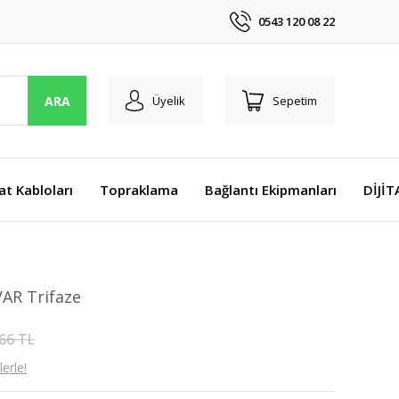
0543 120 08 22
ARA
Üyelik
Sepetim
at Kabloları
Topraklama
Bağlantı Ekipmanları
DİJİ
AR Trifaze
66 TL
erle!