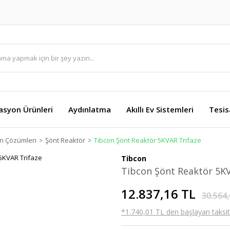
asyon Ürünleri
Aydınlatma
Akıllı Ev Sistemleri
Tesis
 Çözümleri
Şönt Reaktör
Tibcon Şönt Reaktör 5KVAR Trifaze
Tibcon
Tibcon Şönt Reaktör 5KV
12.837,16 TL
30.564,
*1.740,01 TL den başlayan taksitl