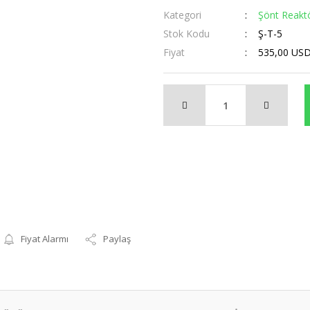
Kategori
Şönt Reakt
Stok Kodu
Ş-T-5
Fiyat
535,00 US
Fiyat Alarmı
Paylaş