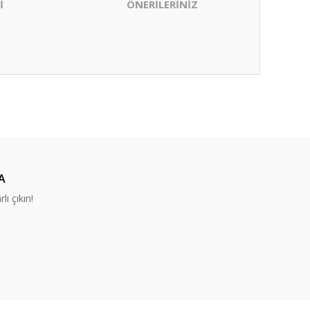
İ
ÖNERİLERİNİZ
ıza iletebilirsiniz.
A
lı çıkın!