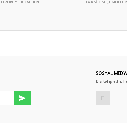
ÜRÜN YORUMLARI
TAKSİT SEÇENEKLER
er konularda yetersiz gördüğünüz noktaları öneri formunu kullanarak tarafım
Bu ürüne ilk yorumu siz yapın!
Yorum Yaz
SOSYAL MEDY
Bizi takip edin, kâr