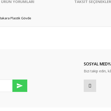
ÜRÜN YORUMLARI
TAKSİT SEÇENEKLER
Makara Plastik Gövde
er konularda yetersiz gördüğünüz noktaları öneri formunu kullanarak tarafım
Bu ürüne ilk yorumu siz yapın!
Yorum Yaz
SOSYAL MEDY
Bizi takip edin, kâr