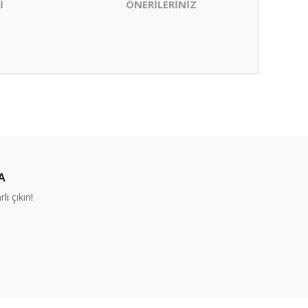
İ
ÖNERİLERİNİZ
ıza iletebilirsiniz.
A
lı çıkın!