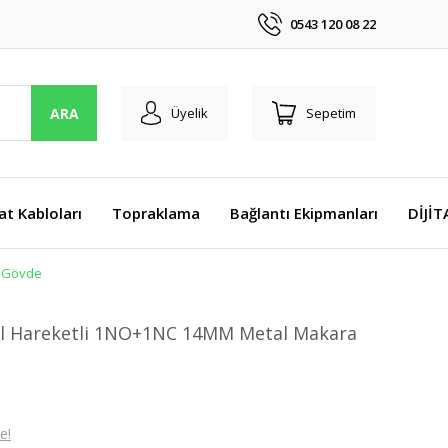
0543 120 08 22
ARA
Üyelik
Sepetim
at Kabloları
Topraklama
Bağlantı Ekipmanları
DİJİ
k Gövde
sal Hareketli 1NO+1NC 14MM Metal Makara
e!