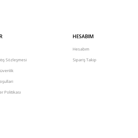
Gönder
R
HESABIM
a
Hesabım
tış Sözleşmesi
Sipariş Takip
Güvenlik
oşullari
er Politikası