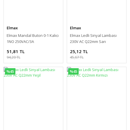
Elmax
Elmax
Elmax Mandal Buton 0-1 Kalıcı
Elmax Ledli Sinyal Lambası
1NO 250VAC/3A
230V AC Q22mm Sarı
51,81 TL
25,12 TL
94,20 TL
45,67 TL
%45
%45