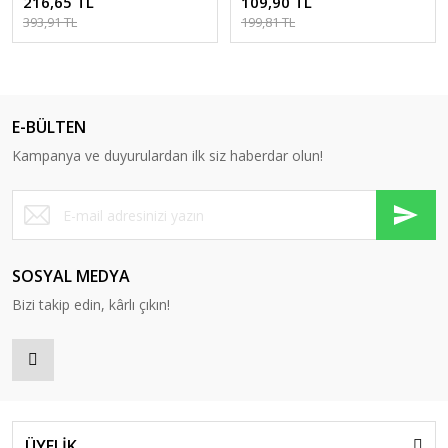
216,65 TL
109,90 TL
393,91 TL
199,81 TL
E-BÜLTEN
Kampanya ve duyurulardan ilk siz haberdar olun!
SOSYAL MEDYA
Bizi takip edin, kârlı çıkın!
ÜYELİK