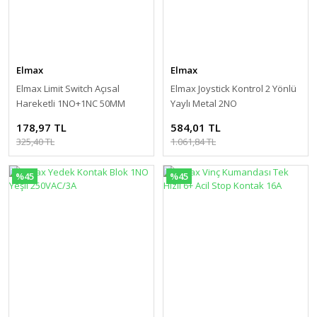
Elmax
Elmax
Elmax Limit Switch Açısal
Elmax Joystick Kontrol 2 Yönlü
Hareketli 1NO+1NC 50MM
Yaylı Metal 2NO
Lastik Makara Plastik Gövde
178,97 TL
584,01 TL
325,40 TL
1.061,84 TL
%45
%45