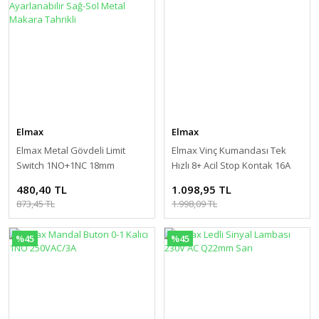
Elmax
Elmax
Elmax Metal Gövdeli Limit
Elmax Vinç Kumandası Tek
Switch 1NO+1NC 18mm
Hızlı 8+ Acil Stop Kontak 16A
Ayarlanabilir Sağ-Sol Metal
480,40 TL
1.098,95 TL
Makara Tahrikli
873,45 TL
1.998,09 TL
%45
%45