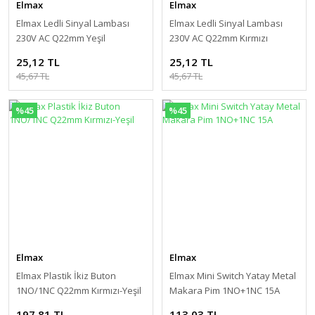
Elmax
Elmax
Elmax Ledli Sinyal Lambası
Elmax Ledli Sinyal Lambası
230V AC Q22mm Yeşil
230V AC Q22mm Kırmızı
25,12 TL
25,12 TL
45,67 TL
45,67 TL
%45
%45
Elmax
Elmax
Elmax Plastik İkiz Buton
Elmax Mini Switch Yatay Metal
1NO/1NC Q22mm Kırmızı-Yeşil
Makara Pim 1NO+1NC 15A
197,81 TL
113,03 TL