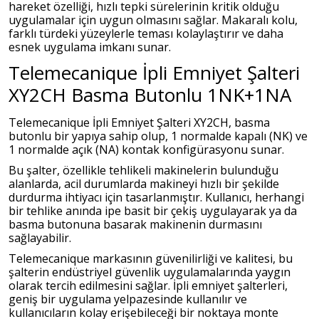
hareket özelliği, hızlı tepki sürelerinin kritik olduğu
uygulamalar için uygun olmasını sağlar. Makaralı kolu,
farklı türdeki yüzeylerle teması kolaylaştırır ve daha
esnek uygulama imkanı sunar.
Telemecanique İpli Emniyet Şalteri
XY2CH Basma Butonlu 1NK+1NA
Telemecanique İpli Emniyet Şalteri XY2CH, basma
butonlu bir yapıya sahip olup, 1 normalde kapalı (NK) ve
1 normalde açık (NA) kontak konfigürasyonu sunar.
Bu şalter, özellikle tehlikeli makinelerin bulunduğu
alanlarda, acil durumlarda makineyi hızlı bir şekilde
durdurma ihtiyacı için tasarlanmıştır. Kullanıcı, herhangi
bir tehlike anında ipe basit bir çekiş uygulayarak ya da
basma butonuna basarak makinenin durmasını
sağlayabilir.
Telemecanique markasının güvenilirliği ve kalitesi, bu
şalterin endüstriyel güvenlik uygulamalarında yaygın
olarak tercih edilmesini sağlar. İpli emniyet şalterleri,
geniş bir uygulama yelpazesinde kullanılır ve
kullanıcıların kolay erişebileceği bir noktaya monte