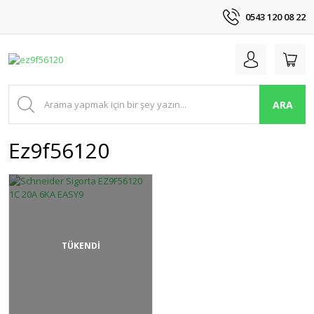
0543 120 08 22
ARA
Ez9f56120
TÜKENDİ