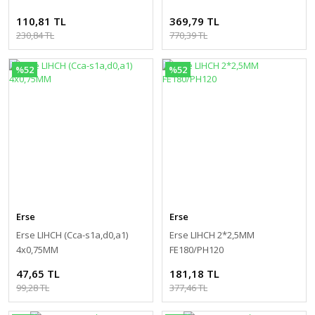
110,81 TL
369,79 TL
230,84 TL
770,39 TL
%52
%52
Erse
Erse
Erse LIHCH (Cca-s1a,d0,a1)
Erse LIHCH 2*2,5MM
4x0,75MM
FE180/PH120
47,65 TL
181,18 TL
99,28 TL
377,46 TL