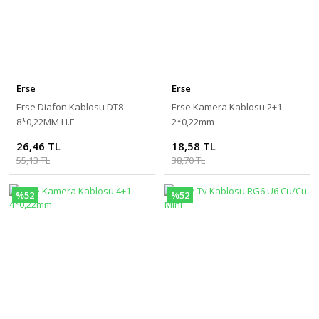
Erse
Erse
Erse Diafon Kablosu DT8
Erse Kamera Kablosu 2+1
8*0,22MM H.F
2*0,22mm
26,46 TL
18,58 TL
55,13 TL
38,70 TL
%52
%52