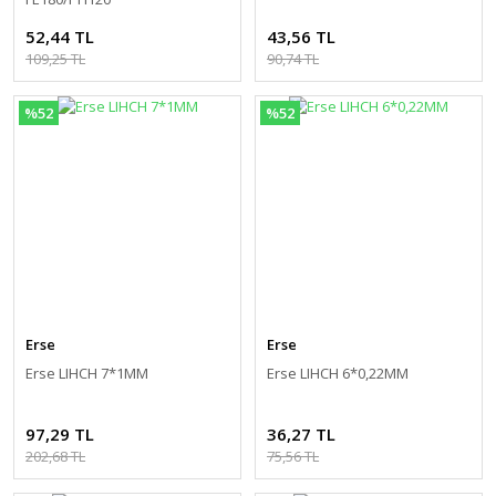
52,44 TL
43,56 TL
109,25 TL
90,74 TL
%52
%52
Erse
Erse
Erse LIHCH 7*1MM
Erse LIHCH 6*0,22MM
97,29 TL
36,27 TL
202,68 TL
75,56 TL