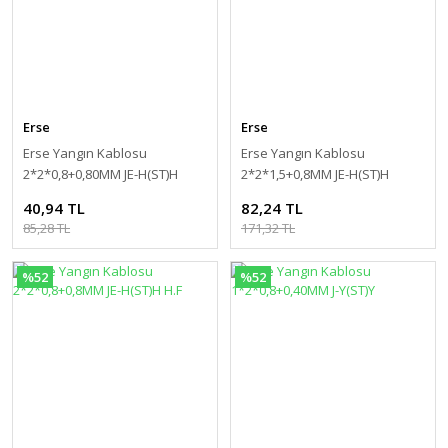
Erse
Erse
Erse Yangın Kablosu
Erse Yangın Kablosu
2*2*0,8+0,80MM JE-H(ST)H
2*2*1,5+0,8MM JE-H(ST)H
FE180/PH120
40,94 TL
82,24 TL
85,28 TL
171,32 TL
%52
%52